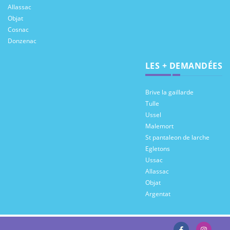
Allassac
Objat
Cosnac
Donzenac
LES + DEMANDÉES
Brive la gaillarde
Tulle
Ussel
Malemort
St pantaleon de larche
Egletons
Ussac
Allassac
Objat
Argentat