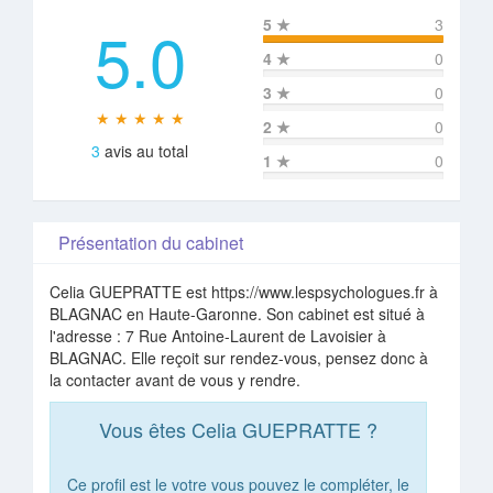
5.0
5
★
3
4
★
0
3
★
0
★ ★ ★ ★ ★
2
★
0
3
avis au total
1
★
0
Présentation du cabinet
Celia GUEPRATTE est https://www.lespsychologues.fr à
BLAGNAC en Haute-Garonne. Son cabinet est situé à
l'adresse : 7 Rue Antoine-Laurent de Lavoisier à
BLAGNAC. Elle reçoit sur rendez-vous, pensez donc à
la contacter avant de vous y rendre.
Vous êtes Celia GUEPRATTE ?
Ce profil est le votre vous pouvez le compléter, le