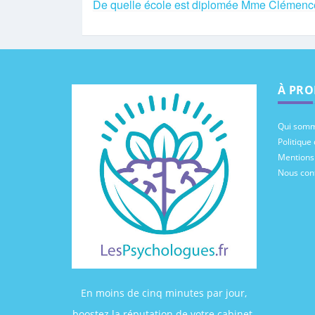
De quelle école est diplomée Mme Clém
À PRO
Qui somm
Politique 
Mentions
Nous con
En moins de cinq minutes par jour,
boostez la réputation de votre cabinet.