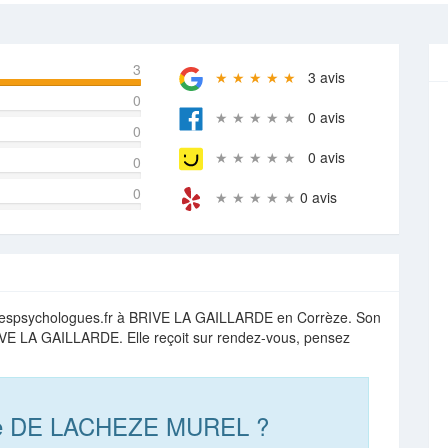
3
★ ★ ★ ★ ★
3 avis
0
★ ★ ★ ★ ★
0 avis
0
★ ★ ★ ★ ★
0 avis
0
0
★ ★ ★ ★ ★
0 avis
espsychologues.fr à BRIVE LA GAILLARDE en Corrèze. Son
RIVE LA GAILLARDE. Elle reçoit sur rendez-vous, pensez
ce DE LACHEZE MUREL ?