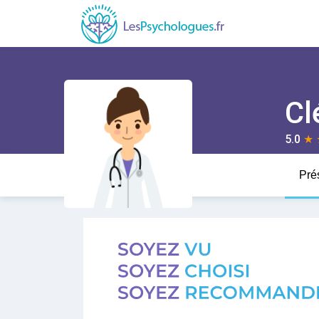
Cl
5.0
★
Pré