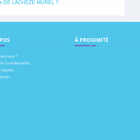
ence DE LACHEZE MUREL ?
POS
À PROXIMITÉ
es-nous ?
de Confidentialité
 Légales
tacter