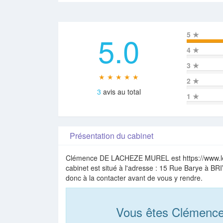
5.0
5
★
4
★
3
★
★ ★ ★ ★ ★
2
★
3
avis au total
1
★
Présentation du cabinet
Clémence DE LACHEZE MUREL est https://www.l
cabinet est situé à l'adresse : 15 Rue Barye à B
donc à la contacter avant de vous y rendre.
Vous êtes Clémen