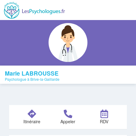
Marie LABROUSSE
Psychologue à Brive-la-Gaillarde
Itinéraire
Appeler
RDV