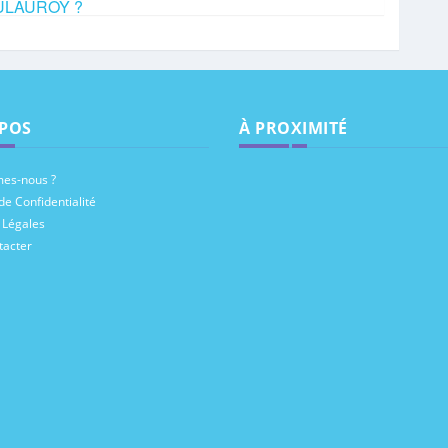
 DULAUROY ?
POS
À PROXIMITÉ
es-nous ?
de Confidentialité
 Légales
tacter