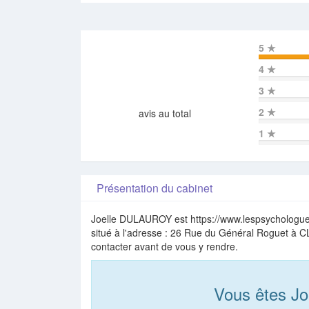
5
★
4
★
3
★
2
★
avis au total
1
★
Présentation du cabinet
Joelle DULAUROY est https://www.lespsychologues
situé à l'adresse : 26 Rue du Général Roguet à CL
contacter avant de vous y rendre.
Vous êtes J