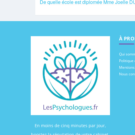
De quelle école est diplomée Mme Joelle
À PRO
Qui somm
Politique 
Mentions
Nous con
En moins de cinq minutes par jour,
boostez la réputation de votre cabinet.