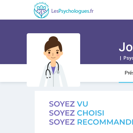
Jo
| Psy
Pré