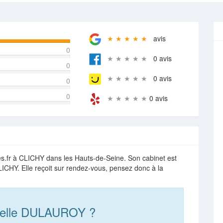
★ ★ ★ ★ ★
avis
0
★ ★ ★ ★ ★
0 avis
0
★ ★ ★ ★ ★
0 avis
0
0
★ ★ ★ ★ ★
0 avis
.fr à CLICHY dans les Hauts-de-Seine. Son cabinet est
ICHY. Elle reçoit sur rendez-vous, pensez donc à la
oelle DULAUROY ?