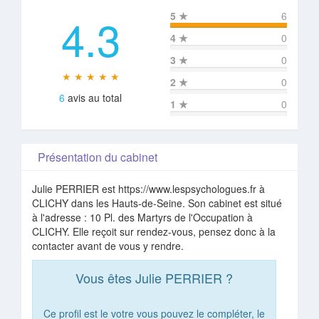
4.3
5
★
6
4
★
0
3
★
0
★ ★ ★ ★ ★
2
★
0
6
avis au total
1
★
0
Présentation du cabinet
Julie PERRIER est https://www.lespsychologues.fr à
CLICHY dans les Hauts-de-Seine. Son cabinet est situé
à l'adresse : 10 Pl. des Martyrs de l'Occupation à
CLICHY. Elle reçoit sur rendez-vous, pensez donc à la
contacter avant de vous y rendre.
Vous êtes Julie PERRIER ?
Ce profil est le votre vous pouvez le compléter, le