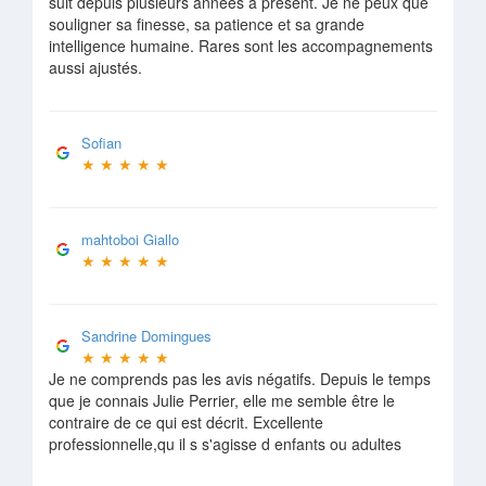
suit depuis plusieurs années à présent. Je ne peux que
souligner sa finesse, sa patience et sa grande
intelligence humaine. Rares sont les accompagnements
aussi ajustés.
Sofian
★
★
★
★
★
mahtoboi Giallo
★
★
★
★
★
Sandrine Domingues
★
★
★
★
★
Je ne comprends pas les avis négatifs. Depuis le temps
que je connais Julie Perrier, elle me semble être le
contraire de ce qui est décrit. Excellente
professionnelle,qu il s s'agisse d enfants ou adultes