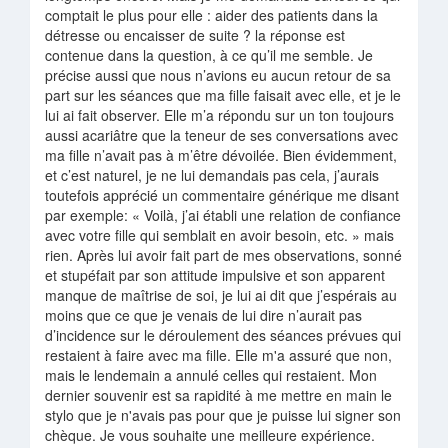
comptait le plus pour elle : aider des patients dans la
détresse ou encaisser de suite ? la réponse est
contenue dans la question, à ce qu’il me semble. Je
précise aussi que nous n’avions eu aucun retour de sa
part sur les séances que ma fille faisait avec elle, et je le
lui ai fait observer. Elle m’a répondu sur un ton toujours
aussi acariâtre que la teneur de ses conversations avec
ma fille n’avait pas à m’être dévoilée. Bien évidemment,
et c’est naturel, je ne lui demandais pas cela, j’aurais
toutefois apprécié un commentaire générique me disant
par exemple: « Voilà, j’ai établi une relation de confiance
avec votre fille qui semblait en avoir besoin, etc. » mais
rien. Après lui avoir fait part de mes observations, sonné
et stupéfait par son attitude impulsive et son apparent
manque de maîtrise de soi, je lui ai dit que j’espérais au
moins que ce que je venais de lui dire n’aurait pas
d’incidence sur le déroulement des séances prévues qui
restaient à faire avec ma fille. Elle m'a assuré que non,
mais le lendemain a annulé celles qui restaient. Mon
dernier souvenir est sa rapidité à me mettre en main le
stylo que je n'avais pas pour que je puisse lui signer son
chèque. Je vous souhaite une meilleure expérience.