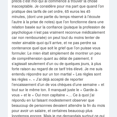
précis c’est moi qui ai commencé à trouver la chose
inacceptable. Je considère pour ma part que quand l’on
pratique des tarifs de cet ordre, 65 euros les 45
minutes, (dont une partie du temps réservé à l’écoute
l’autre à la prise de notes) que l’on fonctionne dans une
relation basée sur la confiance (puisque la profession de
psychologue n’est pas vraiment reconnue médicalement
car non remboursée) on peut tout du moins tenter de
rester aimable quoi qu'il arrive, et ne pas perdre sa
contenance quel que soit le grief que l’on puisse vous
formuler. Le mien était simplement de montrer un peu
de compréhension quant au délai de paiement, il
s'agissait seulement d'un ou de quelques jours, à plus
forte raison au regard de ce tarif très élevé. Je me suis
entendu répondre sur un ton martial « Les règles sont
les règles ». « J’ai déjà accepté de reporter
l’encaissement d’un de vos chèques d’une semaine » et
tout sur le même ton. Il manquait juste le « Garde-à-
vous » et le « Oui mon capitaine »… Ce à quoi j’ai
répondu en lui faisant modestement observer que
beaucoup de personnes devaient attendre la fin du mois
pour avoir un salaire, et certaines beaucoup plus
longtemps encore. Mais je me demandais surtout ce qui