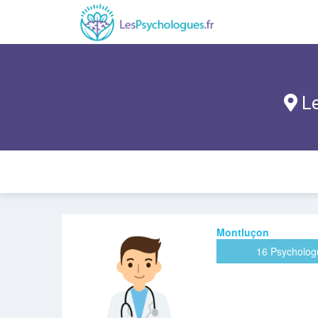
Le
Montluçon
16 Psycholog