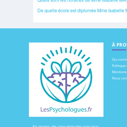
De quelle école est diplomée Mme Isabelle
À PRO
Qui somm
Politique 
Mentions
Nous con
En moins de cinq minutes par jour,