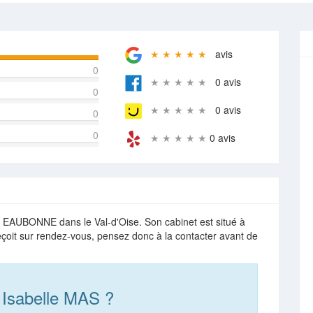
★ ★ ★ ★ ★
avis
0
★ ★ ★ ★ ★
0 avis
0
★ ★ ★ ★ ★
0 avis
0
0
★ ★ ★ ★ ★
0 avis
à EAUBONNE dans le Val-d'Oise. Son cabinet est situé à
çoit sur rendez-vous, pensez donc à la contacter avant de
 Isabelle MAS ?