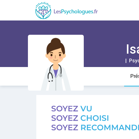
Is
| Psy
Pré