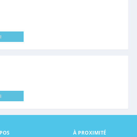
l
l
POS
À PROXIMITÉ