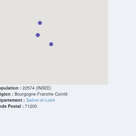
pulation :
22574 (INSEE)
égion :
Bourgogne-Franche-Comté
épartement :
Saône-et-Loire
ode Postal :
71200