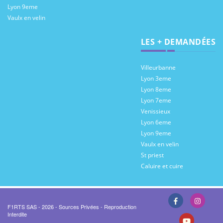
Lyon 9eme
Vaulx en velin
LES + DEMANDÉES
Villeurbanne
Lyon 3eme
Lyon 8eme
Lyon 7eme
Venissieux
Lyon 6eme
Lyon 9eme
Vaulx en velin
St priest
Caluire et cuire
F1RTS SAS - 2026 - Sources Privées - Reproduction
Interdite