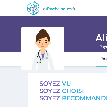
Al
| Psy
Pré