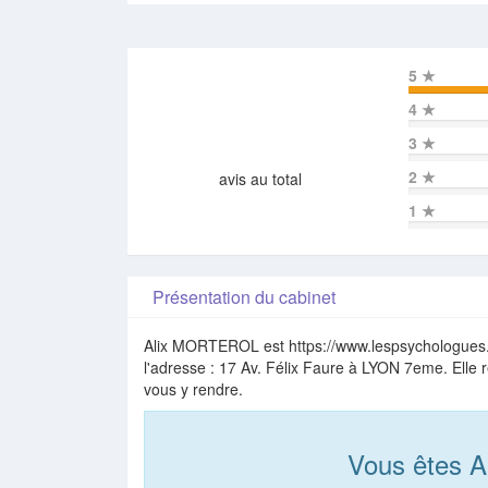
5
★
4
★
3
★
2
★
avis au total
1
★
Présentation du cabinet
Alix MORTEROL est https://www.lespsychologues.
l'adresse : 17 Av. Félix Faure à LYON 7eme. Elle 
vous y rendre.
Vous êtes 