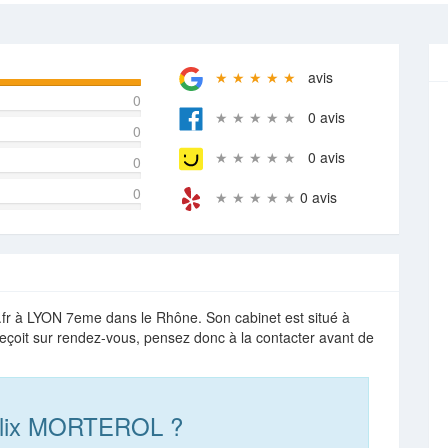
★ ★ ★ ★ ★
avis
0
★ ★ ★ ★ ★
0 avis
0
★ ★ ★ ★ ★
0 avis
0
0
★ ★ ★ ★ ★
0 avis
fr à LYON 7eme dans le Rhône. Son cabinet est situé à
reçoit sur rendez-vous, pensez donc à la contacter avant de
Alix MORTEROL ?