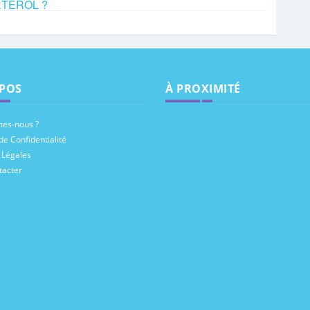
ORTEROL ?
POS
À PROXIMITÉ
es-nous ?
de Confidentialité
 Légales
tacter