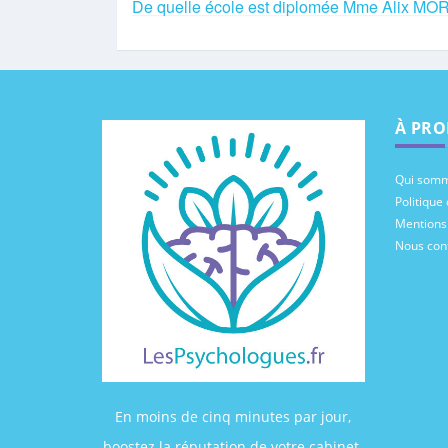
De quelle école est diplomée Mme Alix M
À PRO
Qui somm
Politique 
Mentions
Nous con
En moins de cinq minutes par jour,
boostez la réputation de votre cabinet.