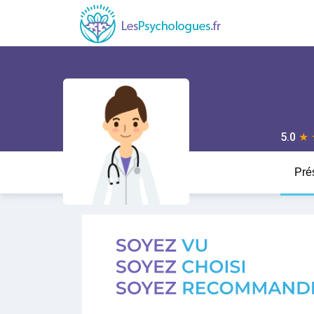
5.0
★
Pré