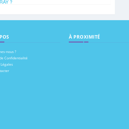
URAY ?
POS
À PROXIMITÉ
es-nous ?
de Confidentialité
 Légales
tacter