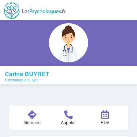
Carine BUYRET
Psychologue à Lyon
Itinéraire
Appeler
RDV