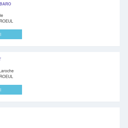
 BARO
ie
AROEUL
l
T
 Laroche
AROEUL
l