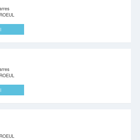
arres
AROEUL
l
arres
AROEUL
l
AROEUL