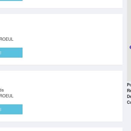
AROEUL
l
Po
és
R
AROEUL
D
C
l