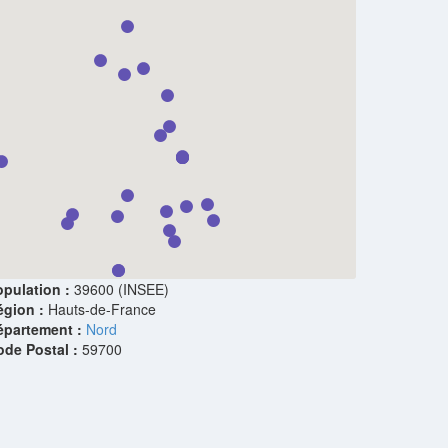
pulation :
39600 (INSEE)
égion :
Hauts-de-France
épartement :
Nord
ode Postal :
59700