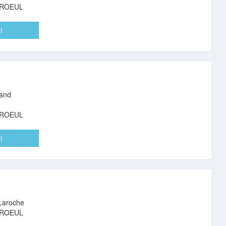
AROEUL
l
nand
AROEUL
l
 Laroche
AROEUL