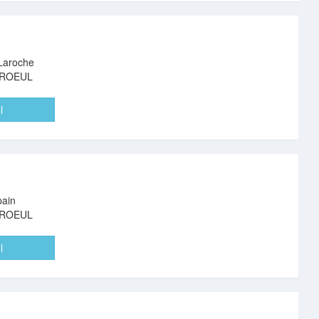
 Laroche
AROEUL
l
pain
AROEUL
l