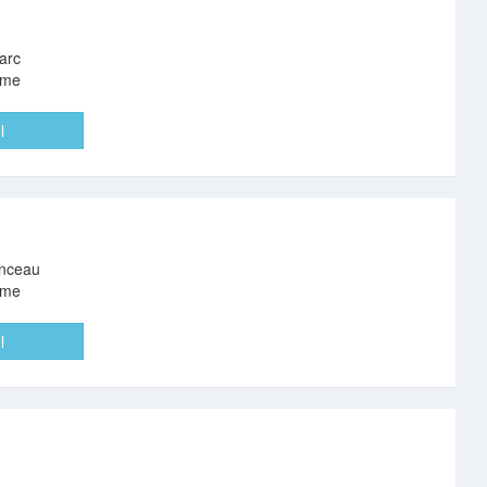
arc
eme
l
nceau
eme
l