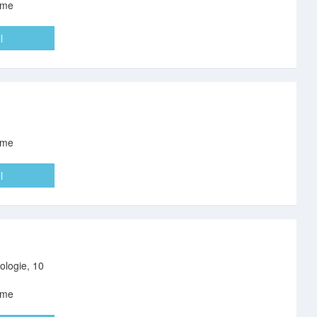
eme
l
eme
l
ologie, 10
eme