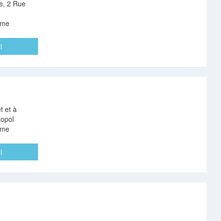
e, 2 Rue
eme
l
t et à
topol
eme
l