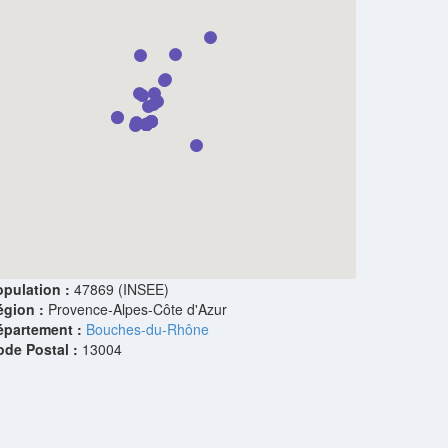
pulation :
47869 (INSEE)
égion :
Provence-Alpes-Côte d'Azur
épartement :
Bouches-du-Rhône
ode Postal :
13004