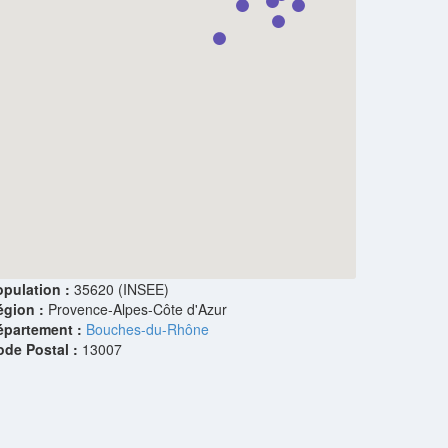
pulation :
35620 (INSEE)
égion :
Provence-Alpes-Côte d'Azur
épartement :
Bouches-du-Rhône
ode Postal :
13007