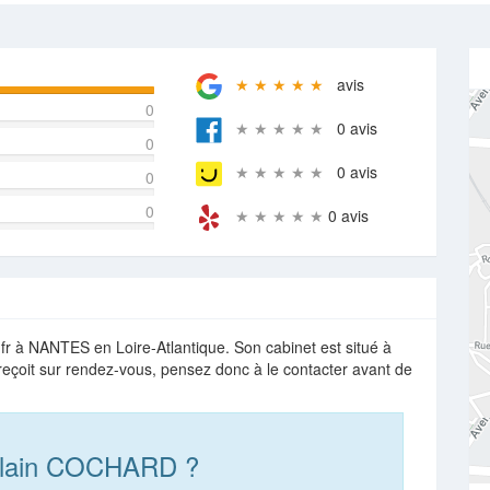
★ ★ ★ ★ ★
avis
0
★ ★ ★ ★ ★
0 avis
0
★ ★ ★ ★ ★
0 avis
0
0
★ ★ ★ ★ ★
0 avis
r à NANTES en Loire-Atlantique. Son cabinet est situé à
reçoit sur rendez-vous, pensez donc à le contacter avant de
Alain COCHARD ?