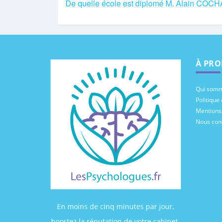
De quelle école est diplomé M. Alain COC
À PRO
Qui somm
Politique 
Mentions
Nous con
En moins de cinq minutes par jour,
boostez la réputation de votre cabinet.