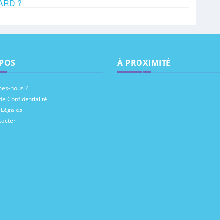
HARD ?
POS
À PROXIMITÉ
es-nous ?
de Confidentialité
 Légales
tacter