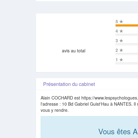
5
★
4
★
3
★
2
★
avis au total
1
★
Présentation du cabinet
Alain COCHARD est https://www.lespsychologues.f
l'adresse : 10 Bd Gabriel Guist'Hau à NANTES. Il 
vous y rendre.
Vous êtes 