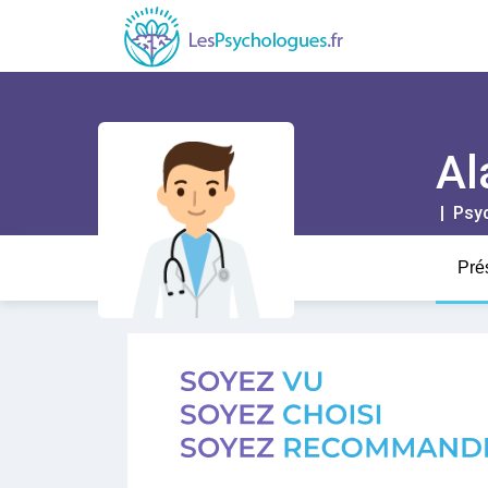
Al
| Psy
Pré