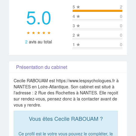
5.0
5
★
2
4
★
0
3
★
0
★ ★ ★ ★ ★
2
★
0
2
avis au total
1
★
0
Présentation du cabinet
Cecile RABOUAM est https://www.lespsychologues.fr à
NANTES en Loire-Atlantique. Son cabinet est situé à
l'adresse : 2 Rue des Rochettes à NANTES. Elle reçoit
sur rendez-vous, pensez donc à la contacter avant de
vous y rendre.
Vous êtes Cecile RABOUAM ?
Ce profil est le votre vous pouvez le compléter, le