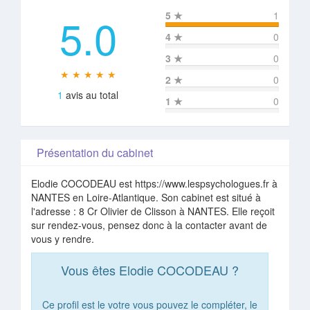
5.0
5
★
1
4
★
0
3
★
0
★ ★ ★ ★ ★
2
★
0
1
avis au total
1
★
0
Présentation du cabinet
Elodie COCODEAU est https://www.lespsychologues.fr à
NANTES en Loire-Atlantique. Son cabinet est situé à
l'adresse : 8 Cr Olivier de Clisson à NANTES. Elle reçoit
sur rendez-vous, pensez donc à la contacter avant de
vous y rendre.
Vous êtes Elodie COCODEAU ?
Ce profil est le votre vous pouvez le compléter, le