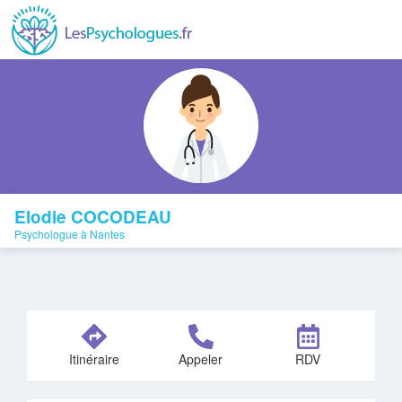
Elodie COCODEAU
Psychologue à Nantes
Itinéraire
Appeler
RDV