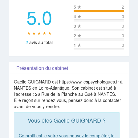
5.0
5
★
2
4
★
0
3
★
0
★ ★ ★ ★ ★
2
★
0
2
avis au total
1
★
0
Présentation du cabinet
Gaelle GUIGNARD est https://www.lespsychologues.fr à
NANTES en Loire-Atlantique. Son cabinet est situé à
l'adresse : 26 Rue de la Planche au Gué à NANTES.
Elle reçoit sur rendez-vous, pensez donc à la contacter
avant de vous y rendre.
Vous êtes Gaelle GUIGNARD ?
Ce profil est le votre vous pouvez le compléter, le