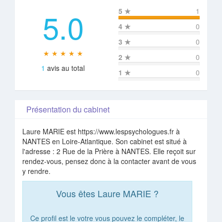
5.0
5
★
1
4
★
0
3
★
0
★ ★ ★ ★ ★
2
★
0
1
avis au total
1
★
0
Présentation du cabinet
Laure MARIE est https://www.lespsychologues.fr à
NANTES en Loire-Atlantique. Son cabinet est situé à
l'adresse : 2 Rue de la Prière à NANTES. Elle reçoit sur
rendez-vous, pensez donc à la contacter avant de vous
y rendre.
Vous êtes Laure MARIE ?
Ce profil est le votre vous pouvez le compléter, le