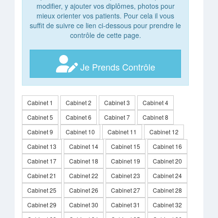
modifier, y ajouter vos diplômes, photos pour
mieux orienter vos patients. Pour cela il vous
suffit de suivre ce lien ci-dessous pour prendre le
contrôle de cette page.
Je Prends Contrôle
Cabinet 1
Cabinet 2
Cabinet 3
Cabinet 4
Cabinet 5
Cabinet 6
Cabinet 7
Cabinet 8
Cabinet 9
Cabinet 10
Cabinet 11
Cabinet 12
Cabinet 13
Cabinet 14
Cabinet 15
Cabinet 16
Cabinet 17
Cabinet 18
Cabinet 19
Cabinet 20
Cabinet 21
Cabinet 22
Cabinet 23
Cabinet 24
Cabinet 25
Cabinet 26
Cabinet 27
Cabinet 28
Cabinet 29
Cabinet 30
Cabinet 31
Cabinet 32