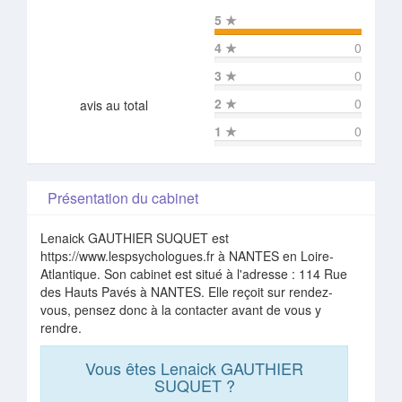
5
★
4
★
0
3
★
0
2
★
0
avis au total
1
★
0
Présentation du cabinet
Lenaick GAUTHIER SUQUET est
https://www.lespsychologues.fr à NANTES en Loire-
Atlantique. Son cabinet est situé à l'adresse : 114 Rue
des Hauts Pavés à NANTES. Elle reçoit sur rendez-
vous, pensez donc à la contacter avant de vous y
rendre.
Vous êtes Lenaick GAUTHIER
SUQUET ?