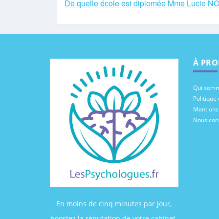
De quelle école est diplomée Mme Lucie 
À PRO
Qui somm
Politique 
Mentions
Nous con
En moins de cinq minutes par jour,
boostez la réputation de votre cabinet.