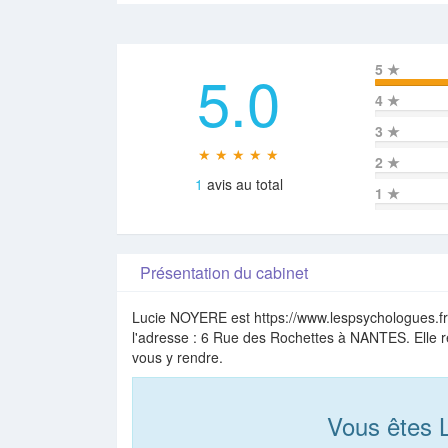
5.0
5
★
4
★
3
★
★ ★ ★ ★ ★
2
★
1
avis au total
1
★
Présentation du cabinet
Lucie NOYERE est https://www.lespsychologues.fr 
l'adresse : 6 Rue des Rochettes à NANTES. Elle r
vous y rendre.
Vous êtes