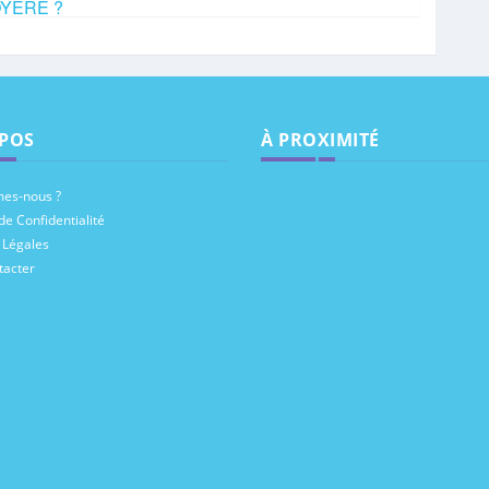
NOYERE ?
POS
À PROXIMITÉ
es-nous ?
de Confidentialité
 Légales
tacter