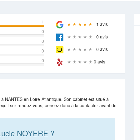
1
★ ★ ★ ★ ★
1 avis
0
★ ★ ★ ★ ★
0 avis
0
★ ★ ★ ★ ★
0 avis
0
0
★ ★ ★ ★ ★
0 avis
à NANTES en Loire-Atlantique. Son cabinet est situé à
eçoit sur rendez-vous, pensez donc à la contacter avant de
 Lucie NOYERE ?