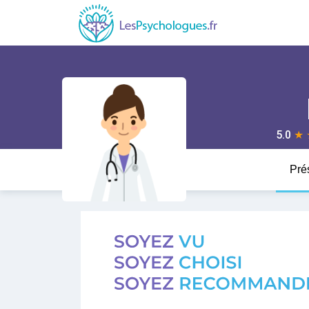
5.0
★
Pré