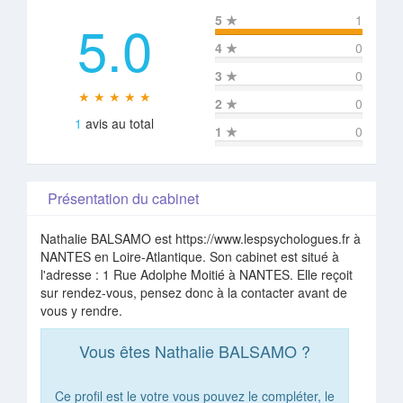
5.0
5
★
1
4
★
0
3
★
0
★ ★ ★ ★ ★
2
★
0
1
avis au total
1
★
0
Présentation du cabinet
Nathalie BALSAMO est https://www.lespsychologues.fr à
NANTES en Loire-Atlantique. Son cabinet est situé à
l'adresse : 1 Rue Adolphe Moitié à NANTES. Elle reçoit
sur rendez-vous, pensez donc à la contacter avant de
vous y rendre.
Vous êtes Nathalie BALSAMO ?
Ce profil est le votre vous pouvez le compléter, le