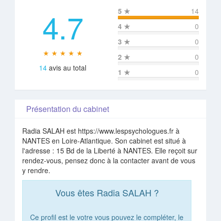
4.7
5
★
14
4
★
0
3
★
0
★ ★ ★ ★ ★
2
★
0
14
avis au total
1
★
0
Présentation du cabinet
Radia SALAH est https://www.lespsychologues.fr à
NANTES en Loire-Atlantique. Son cabinet est situé à
l'adresse : 15 Bd de la Liberté à NANTES. Elle reçoit sur
rendez-vous, pensez donc à la contacter avant de vous
y rendre.
Vous êtes Radia SALAH ?
Ce profil est le votre vous pouvez le compléter, le