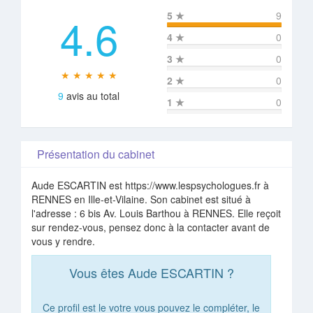
4.6
5
★
9
4
★
0
3
★
0
★ ★ ★ ★ ★
2
★
0
9
avis au total
1
★
0
Présentation du cabinet
Aude ESCARTIN est https://www.lespsychologues.fr à
RENNES en Ille-et-Vilaine. Son cabinet est situé à
l'adresse : 6 bis Av. Louis Barthou à RENNES. Elle reçoit
sur rendez-vous, pensez donc à la contacter avant de
vous y rendre.
Vous êtes Aude ESCARTIN ?
Ce profil est le votre vous pouvez le compléter, le