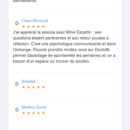
bienveillante.
Claire Winnicott
★
★
★
★
★
J'ai apprécié la séance avec Mme Escartin : ses
questions étaient pertinentes et son retour pousse à
réflexion. C'est une psychologue communicante et dans
l'échange. Pouvoir prendre rendez-vous sur Doctolib
permet davantage de spontanéité les semaines où on a
besoin d'un espace où trouver du soutien.
Soledad
★
★
★
★
★
Marlène Duval
★
★
★
★
★