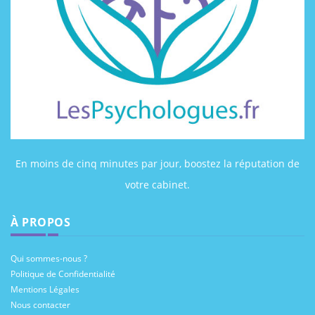
En moins de cinq minutes par jour, boostez la réputation de
votre cabinet.
À PROPOS
Qui sommes-nous ?
Politique de Confidentialité
Mentions Légales
Nous contacter