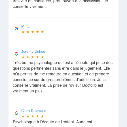
très vite en confiance, prêt, ouvert à la discussion. Je
conseille vivement.
M. C.
★
★
★
★
★
Jeremy Duhoo
★
★
★
★
★
Très bonne psychologue qui est à l’écoute qui pose des
questions pertinentes sans être dans le jugement. Elle
m’a permis de me remettre en question et de prendre
conscience sur de gros problèmes d’addiction. Je la
conseille vraiment. La prise de rdv sur Doctolib est
vraiment un plus.
Clara Delavane
★
★
★
★
★
Psychologue à l'écoute de l'enfant. Aude est