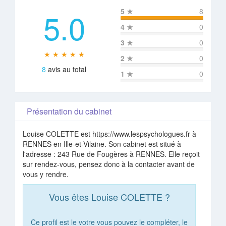
5.0
5
★
8
4
★
0
3
★
0
★ ★ ★ ★ ★
2
★
0
8
avis au total
1
★
0
Présentation du cabinet
Louise COLETTE est https://www.lespsychologues.fr à
RENNES en Ille-et-Vilaine. Son cabinet est situé à
l'adresse : 243 Rue de Fougères à RENNES. Elle reçoit
sur rendez-vous, pensez donc à la contacter avant de
vous y rendre.
Vous êtes Louise COLETTE ?
Ce profil est le votre vous pouvez le compléter, le