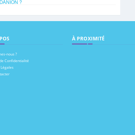
e DANION ?
POS
À PROXIMITÉ
es-nous ?
de Confidentialité
 Légales
tacter