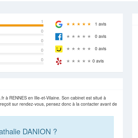
1
★ ★ ★ ★ ★
1 avis
0
★ ★ ★ ★ ★
0 avis
0
★ ★ ★ ★ ★
0 avis
0
0
★ ★ ★ ★ ★
0 avis
r à RENNES en Ille-et-Vilaine. Son cabinet est situé à
eçoit sur rendez-vous, pensez donc à la contacter avant de
athalie DANION ?