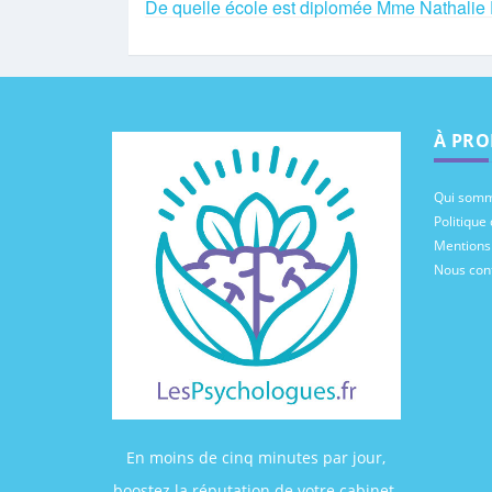
De quelle école est diplomée Mme Nathali
À PRO
Qui somm
Politique 
Mentions
Nous con
En moins de cinq minutes par jour,
boostez la réputation de votre cabinet.