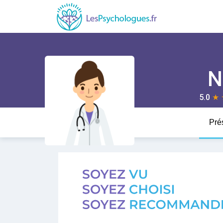
N
5.0
★
Pré