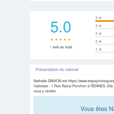
5.0
5
★
4
★
3
★
★ ★ ★ ★ ★
2
★
1
avis au total
1
★
Présentation du cabinet
Nathalie DANION est https://www.lespsychologues.f
l'adresse : 1 Rue Raoul Ponchon à RENNES. Elle r
vous y rendre.
Vous êtes N