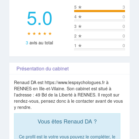
5.0
5
★
3
4
★
0
3
★
0
★ ★ ★ ★ ★
2
★
0
3
avis au total
1
★
0
Présentation du cabinet
Renaud DA est https://www.lespsychologues.fr à
RENNES en Ille-et-Vilaine. Son cabinet est situé à
l'adresse : 49 Bd de la Liberté à RENNES. Il reçoit sur
rendez-vous, pensez donc à le contacter avant de vous
y rendre.
Vous êtes Renaud DA ?
Ce profil est le votre vous pouvez le compléter, le