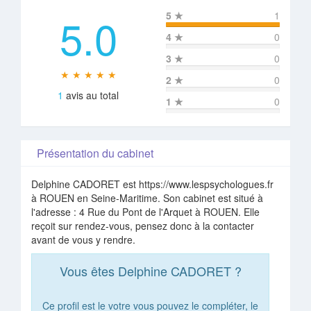
5.0
5
★
1
4
★
0
3
★
0
★ ★ ★ ★ ★
2
★
0
1
avis au total
1
★
0
Présentation du cabinet
Delphine CADORET est https://www.lespsychologues.fr
à ROUEN en Seine-Maritime. Son cabinet est situé à
l'adresse : 4 Rue du Pont de l'Arquet à ROUEN. Elle
reçoit sur rendez-vous, pensez donc à la contacter
avant de vous y rendre.
Vous êtes Delphine CADORET ?
Ce profil est le votre vous pouvez le compléter, le