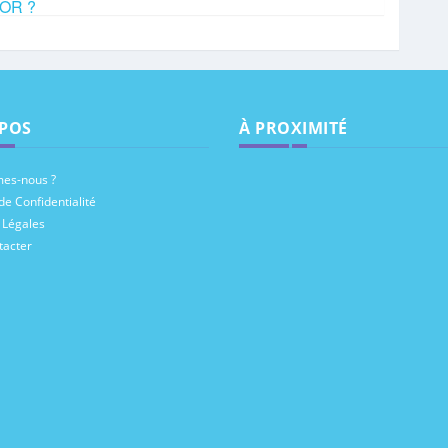
HOR ?
POS
À PROXIMITÉ
es-nous ?
de Confidentialité
 Légales
tacter