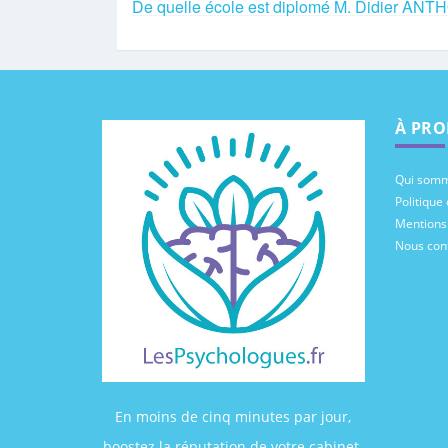
De quelle école est diplomé M. Didier ANT
À PRO
Qui somm
Politique 
Mentions
Nous con
En moins de cinq minutes par jour,
boostez la réputation de votre cabinet.