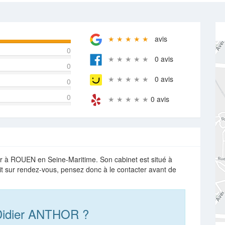
★ ★ ★ ★ ★
avis
0
★ ★ ★ ★ ★
0 avis
0
★ ★ ★ ★ ★
0 avis
0
0
★ ★ ★ ★ ★
0 avis
r à ROUEN en Seine-Maritime. Son cabinet est situé à
it sur rendez-vous, pensez donc à le contacter avant de
Didier ANTHOR ?