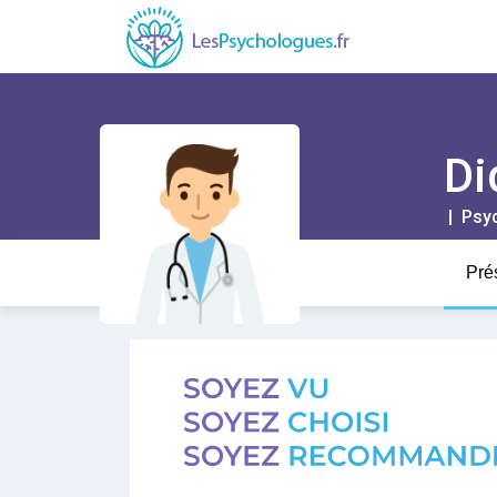
Di
| Psy
Pré