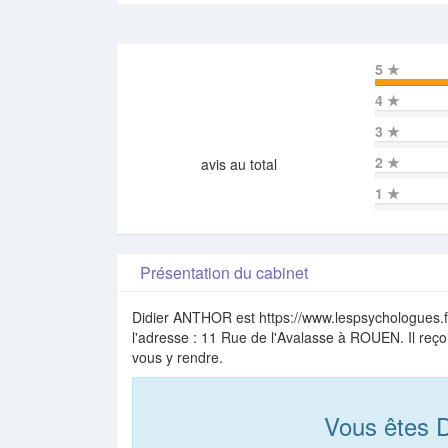
5
★
4
★
3
★
2
★
avis au total
1
★
Présentation du cabinet
Didier ANTHOR est https://www.lespsychologues.f
l'adresse : 11 Rue de l'Avalasse à ROUEN. Il reço
vous y rendre.
Vous êtes 