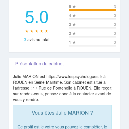
5.0
5
★
3
4
★
0
3
★
0
★ ★ ★ ★ ★
2
★
0
3
avis au total
1
★
0
Présentation du cabinet
Julie MARION est https://www.lespsychologues.fr à
ROUEN en Seine-Maritime. Son cabinet est situé à
l'adresse : 17 Rue de Fontenelle à ROUEN. Elle reçoit
sur rendez-vous, pensez donc à la contacter avant de
vous y rendre.
Vous êtes Julie MARION ?
Ce profil est le votre vous pouvez le compléter, le