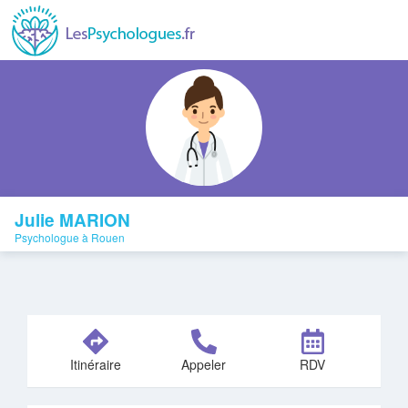
Julie MARION
Psychologue à Rouen
Itinéraire
Appeler
RDV