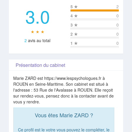
3.0
5
★
2
4
★
0
3
★
0
★ ★ ★
2
★
0
2
avis au total
1
★
0
Présentation du cabinet
Marie ZARD est https://www.lespsychologues.fr à
ROUEN en Seine-Maritime. Son cabinet est situé à
l'adresse : 53 Rue de l'Avalasse à ROUEN. Elle reçoit
sur rendez-vous, pensez donc à la contacter avant de
vous y rendre.
Vous êtes Marie ZARD ?
Ce profil est le votre vous pouvez le compléter, le