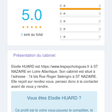
5.0
5
★
3
4
★
0
3
★
0
★ ★ ★ ★ ★
2
★
0
3
avis au total
1
★
0
Présentation du cabinet
Elodie HUARD est https://www.lespsychologues.fr à ST
NAZAIRE en Loire-Atlantique. Son cabinet est situé à
l'adresse : 74 bis Rue Roger Salengro à ST NAZAIRE.
Elle reçoit sur rendez-vous, pensez donc à la contacter
avant de vous y rendre.
Vous êtes Elodie HUARD ?
Ce profil est le votre vous pouvez le compléter, le