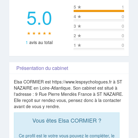
5.0
5
★
1
4
★
0
3
★
0
★ ★ ★ ★ ★
2
★
0
1
avis au total
1
★
0
Présentation du cabinet
Elsa CORMIER est https://www.lespsychologues.fr à ST
NAZAIRE en Loire-Atlantique. Son cabinet est situé à
l'adresse : 9 Rue Pierre Mendès France à ST NAZAIRE.
Elle reçoit sur rendez-vous, pensez donc à la contacter
avant de vous y rendre.
Vous êtes Elsa CORMIER ?
Ce profil est le votre vous pouvez le compléter, le