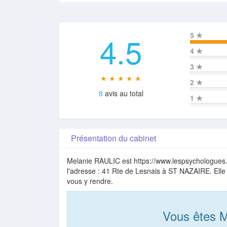
4.5
5
★
4
★
3
★
★ ★ ★ ★ ★
2
★
8
avis au total
1
★
Présentation du cabinet
Melanie RAULIC est https://www.lespsychologues.f
l'adresse : 41 Rte de Lesnais à ST NAZAIRE. Elle
vous y rendre.
Vous êtes 