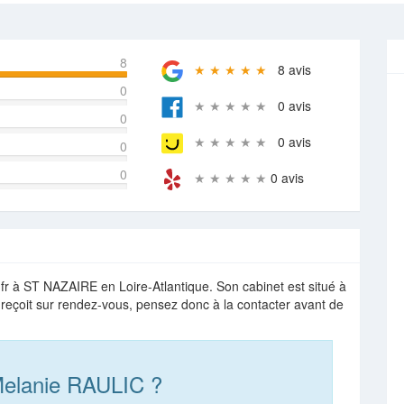
8
★ ★ ★ ★ ★
8 avis
0
★ ★ ★ ★ ★
0 avis
0
★ ★ ★ ★ ★
0 avis
0
0
★ ★ ★ ★ ★
0 avis
r à ST NAZAIRE en Loire-Atlantique. Son cabinet est situé à
 reçoit sur rendez-vous, pensez donc à la contacter avant de
Melanie RAULIC ?