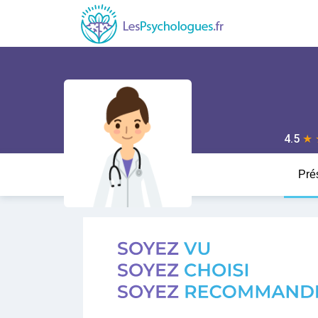
4.5
★
Pré