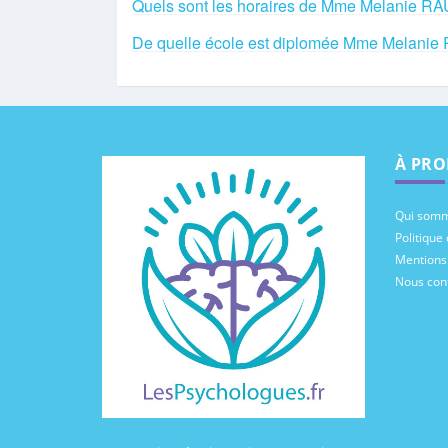
Quels sont les horaires de Mme Melanie RA
De quelle école est diplomée Mme Melanie
À PRO
Qui somm
Politique 
Mentions
Nous con