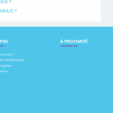
ULIC ?
 RAULIC ?
POS
À PROXIMITÉ
es-nous ?
de Confidentialité
 Légales
tacter