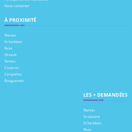
Nous contacter
À PROXIMITÉ
Nantes
St herblain
Reze
Orvault
Vertou
Coueron
Carquefou
Bouguenais
LES + DEMANDÉES
Nantes
St nazaire
St herblain
Reze