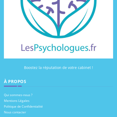
Boostez la réputation de votre cabinet !
À PROPOS
Qui sommes-nous ?
Mentions Légales
Politique de Confidentialité
Nous contacter