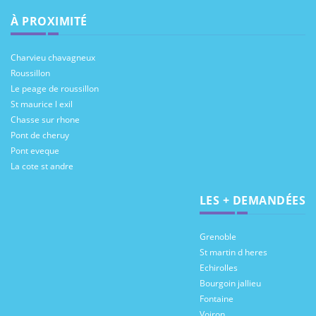
À PROXIMITÉ
Charvieu chavagneux
Roussillon
Le peage de roussillon
St maurice l exil
Chasse sur rhone
Pont de cheruy
Pont eveque
La cote st andre
LES + DEMANDÉES
Grenoble
St martin d heres
Echirolles
Bourgoin jallieu
Fontaine
Voiron