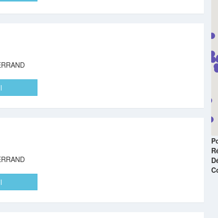
ERRAND
l
Po
R
ERRAND
D
C
l