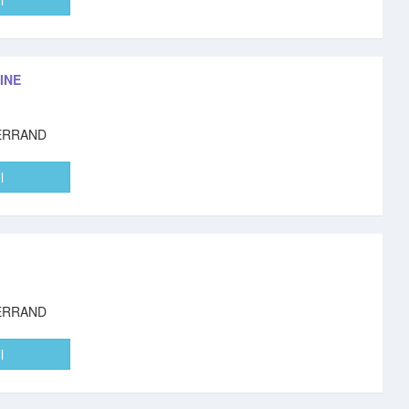
l
INE
ERRAND
l
ERRAND
l