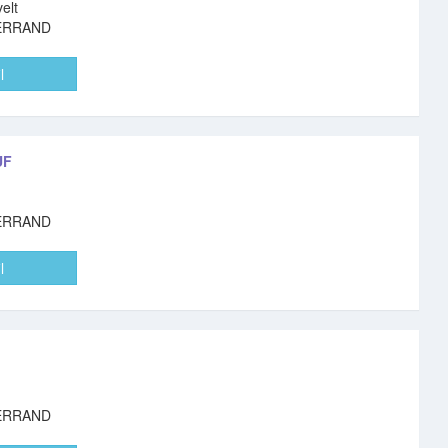
elt
ERRAND
l
UF
ERRAND
l
ERRAND