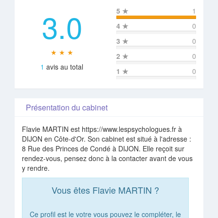
3.0
5
★
1
4
★
0
3
★
0
★ ★ ★
2
★
0
1
avis au total
1
★
0
Présentation du cabinet
Flavie MARTIN est https://www.lespsychologues.fr à
DIJON en Côte-d'Or. Son cabinet est situé à l'adresse :
8 Rue des Princes de Condé à DIJON. Elle reçoit sur
rendez-vous, pensez donc à la contacter avant de vous
y rendre.
Vous êtes Flavie MARTIN ?
Ce profil est le votre vous pouvez le compléter, le