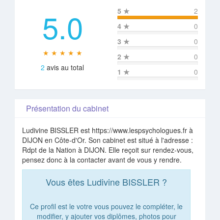
5.0
5
★
2
4
★
0
3
★
0
★ ★ ★ ★ ★
2
★
0
2
avis au total
1
★
0
Présentation du cabinet
Ludivine BISSLER est https://www.lespsychologues.fr à
DIJON en Côte-d'Or. Son cabinet est situé à l'adresse :
Rdpt de la Nation à DIJON. Elle reçoit sur rendez-vous,
pensez donc à la contacter avant de vous y rendre.
Vous êtes Ludivine BISSLER ?
Ce profil est le votre vous pouvez le compléter, le
modifier, y ajouter vos diplômes, photos pour