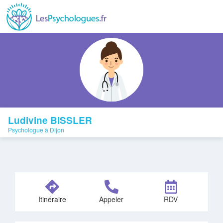
Ludivine BISSLER
Psychologue à Dijon
Itinéraire
Appeler
RDV