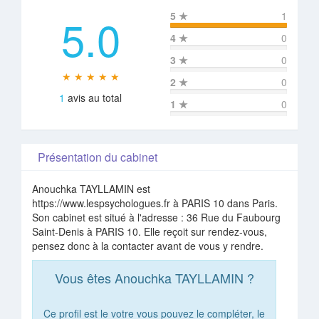
5.0
5
★
1
4
★
0
3
★
0
★ ★ ★ ★ ★
2
★
0
1
avis au total
1
★
0
Présentation du cabinet
Anouchka TAYLLAMIN est
https://www.lespsychologues.fr à PARIS 10 dans Paris.
Son cabinet est situé à l'adresse : 36 Rue du Faubourg
Saint-Denis à PARIS 10. Elle reçoit sur rendez-vous,
pensez donc à la contacter avant de vous y rendre.
Vous êtes Anouchka TAYLLAMIN ?
Ce profil est le votre vous pouvez le compléter, le