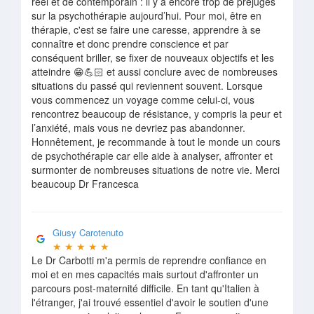
réel et de contemporain : il y a encore trop de préjugés
sur la psychothérapie aujourd’hui. Pour moi, être en
thérapie, c'est se faire une caresse, apprendre à se
connaître et donc prendre conscience et par
conséquent briller, se fixer de nouveaux objectifs et les
atteindre 😁💪🏻 et aussi conclure avec de nombreuses
situations du passé qui reviennent souvent. Lorsque
vous commencez un voyage comme celui-ci, vous
rencontrez beaucoup de résistance, y compris la peur et
l’anxiété, mais vous ne devriez pas abandonner.
Honnêtement, je recommande à tout le monde un cours
de psychothérapie car elle aide à analyser, affronter et
surmonter de nombreuses situations de notre vie. Merci
beaucoup Dr Francesca
Giusy Carotenuto
★
★
★
★
★
Le Dr Carbotti m'a permis de reprendre confiance en
moi et en mes capacités mais surtout d'affronter un
parcours post-maternité difficile. En tant qu'Italien à
l'étranger, j'ai trouvé essentiel d'avoir le soutien d'une