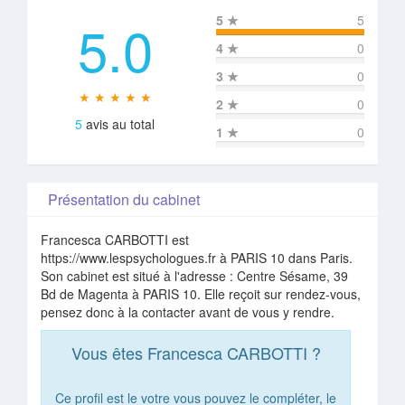
5.0
5
★
5
4
★
0
3
★
0
★ ★ ★ ★ ★
2
★
0
5
avis au total
1
★
0
Présentation du cabinet
Francesca CARBOTTI est
https://www.lespsychologues.fr à PARIS 10 dans Paris.
Son cabinet est situé à l'adresse : Centre Sésame, 39
Bd de Magenta à PARIS 10. Elle reçoit sur rendez-vous,
pensez donc à la contacter avant de vous y rendre.
Vous êtes Francesca CARBOTTI ?
Ce profil est le votre vous pouvez le compléter, le