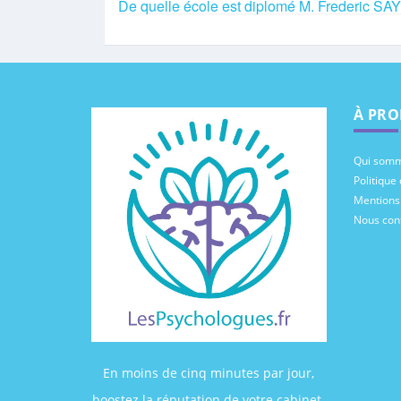
De quelle école est diplomé M. Frederic SA
À PRO
Qui somm
Politique 
Mentions
Nous con
En moins de cinq minutes par jour,
boostez la réputation de votre cabinet.