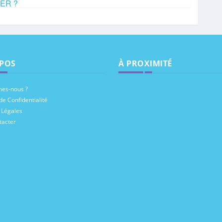
YER ?
POS
À PROXIMITÉ
es-nous ?
de Confidentialité
 Légales
tacter