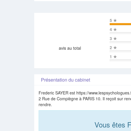
5
★
4
★
3
★
2
★
avis au total
1
★
Présentation du cabinet
Frederic SAYER est https://www.lespsychologues.fr
2 Rue de Compiègne à PARIS 10. Il reçoit sur ren
rendre.
Vous êtes 