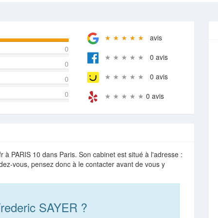
★ ★ ★ ★ ★
avis
0
★ ★ ★ ★ ★
0 avis
0
★ ★ ★ ★ ★
0 avis
0
0
★ ★ ★ ★ ★
0 avis
 à PARIS 10 dans Paris. Son cabinet est situé à l'adresse :
dez-vous, pensez donc à le contacter avant de vous y
Frederic SAYER ?