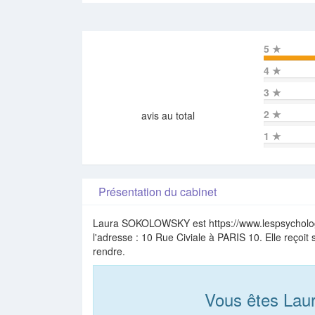
5
★
4
★
3
★
2
★
avis au total
1
★
Présentation du cabinet
Laura SOKOLOWSKY est https://www.lespsychologue
l'adresse : 10 Rue Civiale à PARIS 10. Elle reçoi
rendre.
Vous êtes L