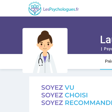
L
| Psy
Pré