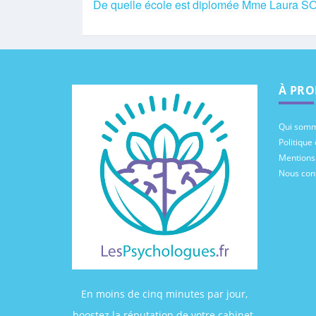
De quelle école est diplomée Mme Laura
À PRO
Qui somm
Politique 
Mentions
Nous con
En moins de cinq minutes par jour,
boostez la réputation de votre cabinet.