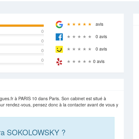
★ ★ ★ ★ ★
avis
0
★ ★ ★ ★ ★
0 avis
0
★ ★ ★ ★ ★
0 avis
0
0
★ ★ ★ ★ ★
0 avis
s.fr à PARIS 10 dans Paris. Son cabinet est situé à
t sur rendez-vous, pensez donc à la contacter avant de vous y
aura SOKOLOWSKY ?