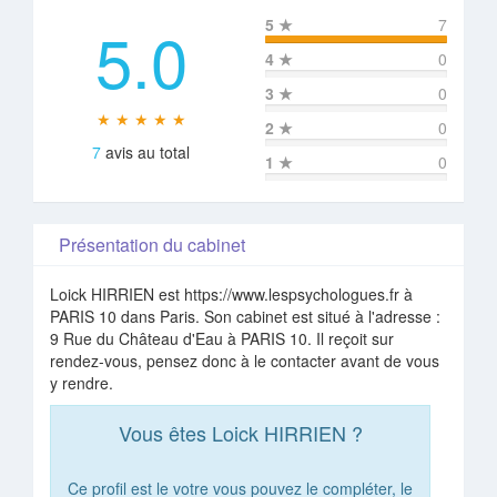
5.0
5
★
7
4
★
0
3
★
0
★ ★ ★ ★ ★
2
★
0
7
avis au total
1
★
0
Présentation du cabinet
Loick HIRRIEN est https://www.lespsychologues.fr à
PARIS 10 dans Paris. Son cabinet est situé à l'adresse :
9 Rue du Château d'Eau à PARIS 10. Il reçoit sur
rendez-vous, pensez donc à le contacter avant de vous
y rendre.
Vous êtes Loick HIRRIEN ?
Ce profil est le votre vous pouvez le compléter, le