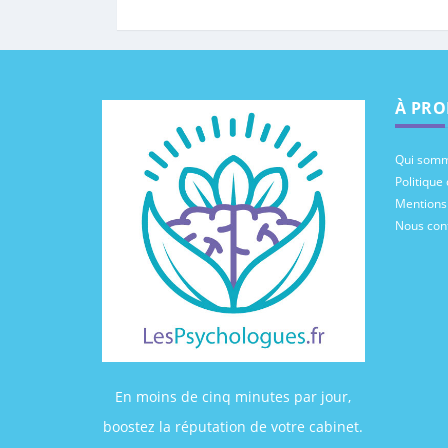
À PRO
Qui somm
Politique 
Mentions
Nous con
En moins de cinq minutes par jour,
boostez la réputation de votre cabinet.