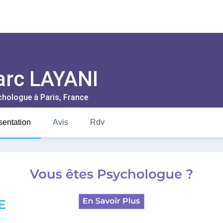
rc LAYANI
chologue à
Paris
, France
sentation
Avis
Rdv