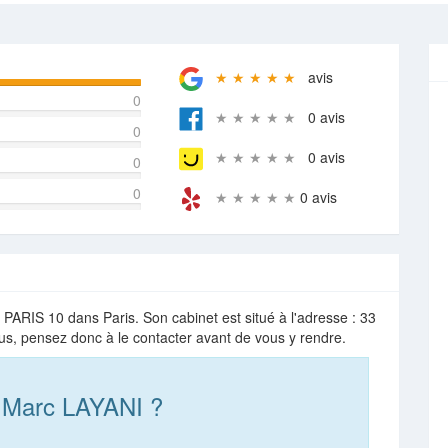
★ ★ ★ ★ ★
avis
0
★ ★ ★ ★ ★
0 avis
0
★ ★ ★ ★ ★
0 avis
0
0
★ ★ ★ ★ ★
0 avis
PARIS 10 dans Paris. Son cabinet est situé à l'adresse : 33
ous, pensez donc à le contacter avant de vous y rendre.
 Marc LAYANI ?