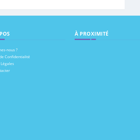
POS
À PROXIMITÉ
es-nous ?
de Confidentialité
 Légales
tacter