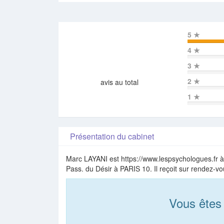
5
★
4
★
3
★
2
★
avis au total
1
★
Présentation du cabinet
Marc LAYANI est https://www.lespsychologues.fr à 
Pass. du Désir à PARIS 10. Il reçoit sur rendez-v
Vous êtes