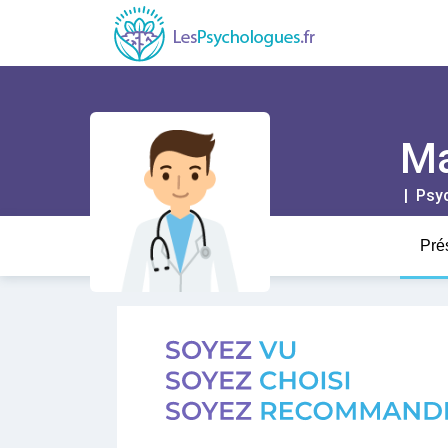
Ma
| Psy
Pré