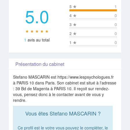
5.0
5
★
1
4
★
0
3
★
0
★ ★ ★ ★ ★
2
★
0
1
avis au total
1
★
0
Présentation du cabinet
Stefano MASCARIN est https://www.lespsychologues.fr
à PARIS 10 dans Paris. Son cabinet est situé à l'adresse
: 39 Bd de Magenta à PARIS 10. Il reçoit sur rendez-
vous, pensez donc à le contacter avant de vous y
rendre.
Vous êtes Stefano MASCARIN ?
Ce profil est le votre vous pouvez le compléter, le