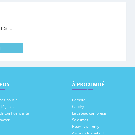
T STE
l
POS
À PROXIMITÉ
es-nous ?
Cambrai
 Légales
Caudry
de Confidentialité
Le cateau cambresis
tacter
Solesmes
Neuville st remy
Avesnes les aubert