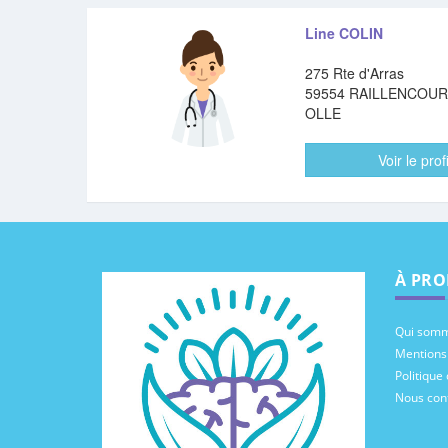
Line COLIN
275 Rte d'Arras
59554 RAILLENCOUR
OLLE
Voir le profi
À PRO
Qui somm
Mentions
Politique 
Nous con