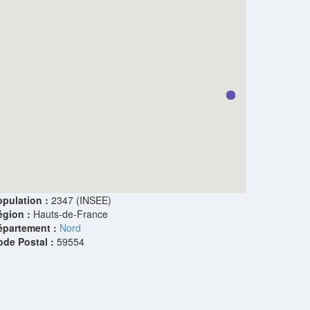
pulation :
2347 (INSEE)
égion :
Hauts-de-France
épartement :
Nord
ode Postal :
59554