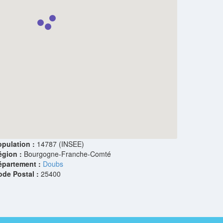
pulation :
14787 (INSEE)
égion :
Bourgogne-Franche-Comté
épartement :
Doubs
ode Postal :
25400