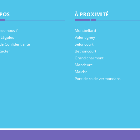
POS
À PROXIMITÉ
es-nous ?
Montbeliard
 Légales
Valentigney
de Confidentialité
Seloncourt
tacter
Bethoncourt
Grand charmont
Mandeure
Maiche
Pont de roide vermondans