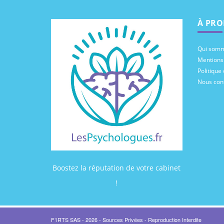
À PRO
Qui somm
Mentions
Politique 
Nous con
Boostez la réputation de votre cabinet
!
F1RTS SAS - 2026 - Sources Privées - Reproduction Interdite